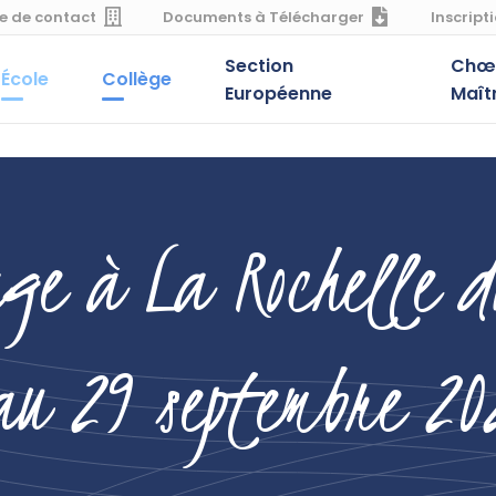
e de contact
Documents à Télécharger
Inscript
Section
Chœu
École
Collège
Européenne
Maît
age à La Rochelle d
au 29 septembre 20