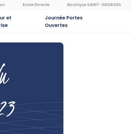
ion
Ecole Directe
Boutique SAINT-GEORGES
r et
Journée Portes
rise
Ouvertes
u
23