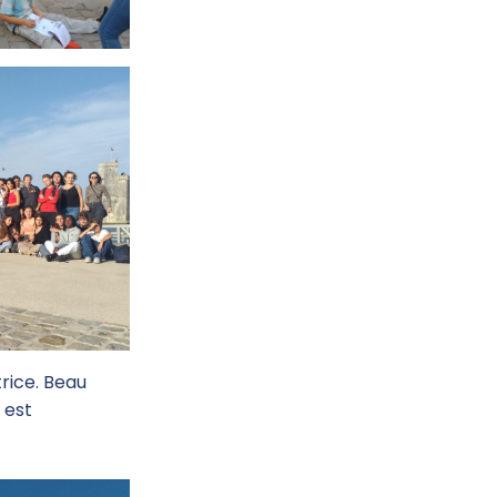
trice. Beau
 est