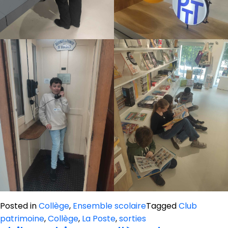
Posted in
Collège
,
Ensemble scolaire
Tagged
Club
patrimoine
,
Collège
,
La Poste
,
sorties