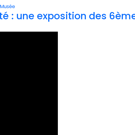
Musée
ité : une exposition des 6èm