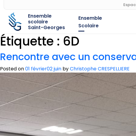
Espac
Ensemble
Ensemble
scolaire
Scolaire
Saint-Georges
Étiquette :
6D
Rencontre avec un conserv
Posted on
01 février
02 juin
by
Christophe CRESPELLIERE