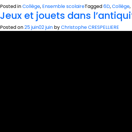
Posted in
Collège
,
Ensemble scolaire
Tagged
6D
,
Collège
,
Jeux et jouets dans l’antiqu
Posted on
25 juin
02 juin
by
Christophe CRESPELLIERE