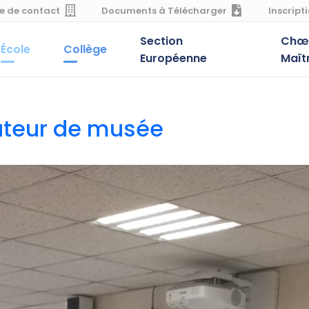
e de contact
Documents à Télécharger
Inscript
Section
Chœu
École
Collège
Européenne
Maît
ateur de musée