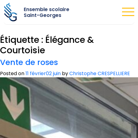
Ensemble scolaire
Saint-Georges
Étiquette :
Élégance &
Courtoisie
Vente de roses
Posted on
11 février
02 juin
by
Christophe CRESPELLIERE