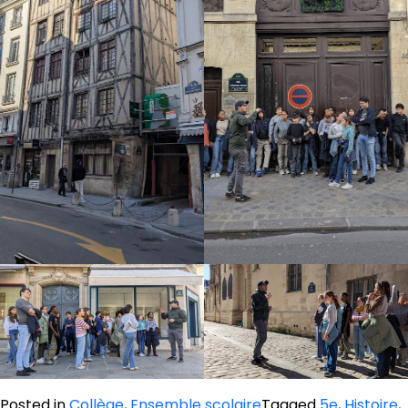
Posted in
Collège
,
Ensemble scolaire
Tagged
5e
,
Histoire
,