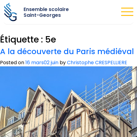
Ensemble scolaire
Saint-Georges
Étiquette :
5e
A la découverte du Paris médiéval
Posted on
16 mars
02 juin
by
Christophe CRESPELLIERE