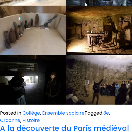
Posted in
Collège
,
Ensemble scolaire
Tagged
3e
,
Craonne
,
Histoire
A la découverte du Paris médiéval