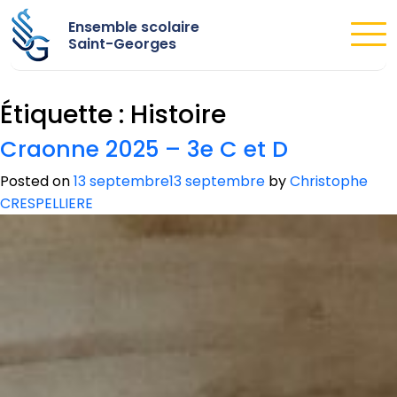
Ensemble scolaire
Saint-Georges
Étiquette :
Histoire
Craonne 2025 – 3e C et D
Posted on
13 septembre
13 septembre
by
Christophe
CRESPELLIERE