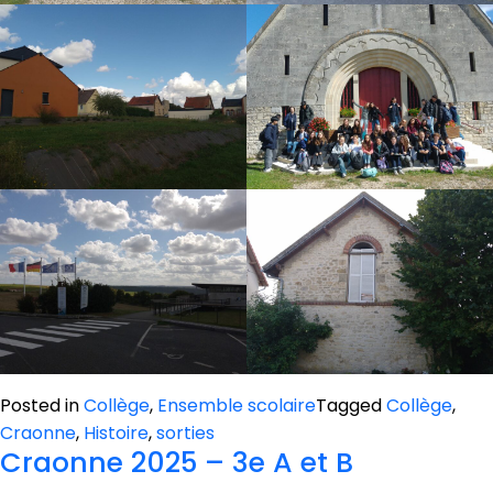
Posted in
Collège
,
Ensemble scolaire
Tagged
Collège
,
Craonne
,
Histoire
,
sorties
Craonne 2025 – 3e A et B