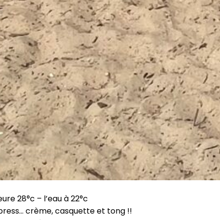
ure 28°c – l’eau à 22°c
press… crème, casquette et tong !!