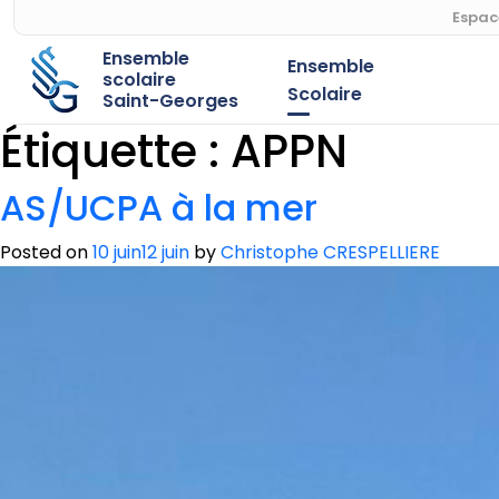
Espac
Ensemble
Ensemble
scolaire
Scolaire
Saint-Georges
Étiquette :
APPN
AS/UCPA à la mer
Posted on
10 juin
12 juin
by
Christophe CRESPELLIERE